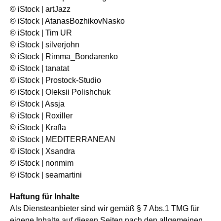
© iStock | artJazz
© iStock | AtanasBozhikovNasko
© iStock | Tim UR
© iStock | silverjohn
© iStock | Rimma_Bondarenko
© iStock | tanatat
© iStock | Prostock-Studio
© iStock | Oleksii Polishchuk
© iStock | Assja
© iStock | Roxiller
© iStock | Krafla
© iStock | MEDITERRANEAN
© iStock | Xsandra
© iStock | nonmim
© iStock | seamartini
Haftung für Inhalte
Als Diensteanbieter sind wir gemäß § 7 Abs.1 TMG für
eigene Inhalte auf diesen Seiten nach den allgemeinen